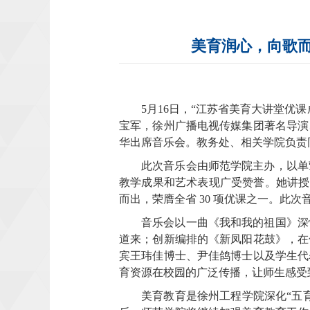
美育润心，向歌
5月16日，“江苏省美育大讲堂
宝军，徐州广播电视传媒集团著名导演
华出席音乐会。教务处、相关学院负责
此次音乐会由师范学院主办，以单
教学成果和艺术表现广受赞誉。她讲授的
而出，荣膺全省 30 项优课之一。
音乐会以一曲《我和我的祖国》深
道来；创新编排的《新凤阳花鼓》，在
宾王玮佳博士、尹佳鸽博士以及学生代
育资源在校园的广泛传播，让师生感受
美育教育是徐州工程学院深化“五