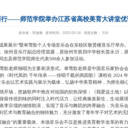
而行——师范学院举办江苏省高校美育大讲堂优
发布者：邢迪雅
发布时间：2025-05-18
浏览次数：
518
优课成果展示”暨单莺歌个人专场音乐会在东校区敬贤楼音乐厅举办
、徐州音乐厅副总经理苗露，原徐州市第四中学校长苗永沂，
同志及师范学院师生代表500余人参加活动。
莺歌老师独唱为主要表演形式。单莺歌老师是中国音乐家协会
《时代凤韵 千年传承——传唱千载的凤阳歌》课程在 2024
此次音乐会以艺术实践与展示为载体，弘扬中华美育精神，为师生精
情开场，悠扬歌声中饱含对祖国的炽热深情；《我爱这土地》
保留传统韵味的同时注入时代活力，让经典焕发新生，生动展
表李宗儒的倾情助演，实现了音乐与舞蹈的跨界融合，为音乐
到艺术与教育融合的独特魅力，充分激发了青年学子对艺术的无
育融合”的重要载体。本场音乐会不仅是推进美育教学改革的有